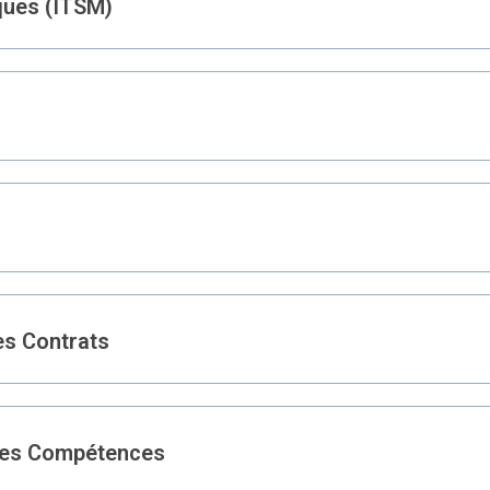
ques (ITSM)
es Contrats
des Compétences